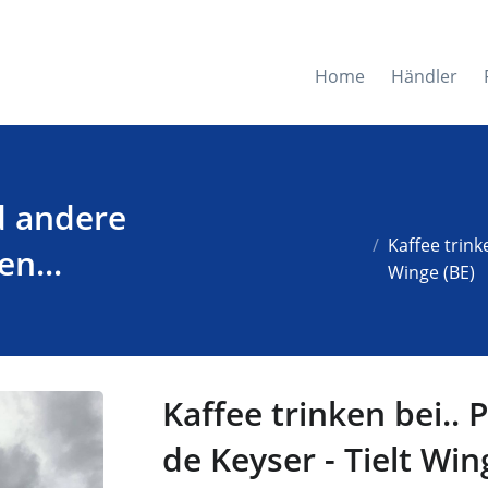
Home
Händler
d andere
Kaffee trink
n...
Winge (BE)
Kaffee trinken bei.. 
de Keyser - Tielt Win