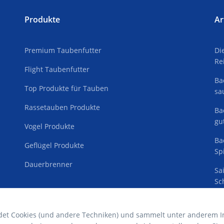
Produkte
Ar
Premium Taubenfutter
Di
Re
Flight Taubenfutter
Ba
Top Produkte für Tauben
sa
Rassetauben Produkte
Ba
gu
Vogel Produkte
Ba
Geflügel Produkte
Sp
Dauerbrenner
Sa
Sc
et Cookies (und andere Techniken) und sammelt unter anderem I