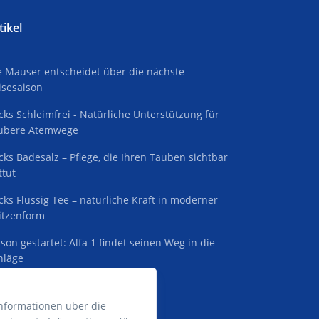
tikel
e Mauser entscheidet über die nächste
isesaison
cks Schleimfrei - Natürliche Unterstützung für
ubere Atemwege
cks Badesalz – Pflege, die Ihren Tauben sichtbar
ttut
cks Flüssig Tee – natürliche Kraft in moderner
itzenform
ison gestartet: Alfa 1 findet seinen Weg in die
hläge
nformationen über die