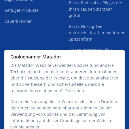
Backs Badesalz – Pflege, die
Ihren Tauben sichtbar
Geflügel Produkte
guttut
Dauerbrenner
Backs Flüssig Tee –
natürliche Kraft in moderner
Spitzenform
Saison gestartet: Alfa 1
findet seinen Weg in die
Cookiebanner Matador
Schläge
Die Matador-Website verwendet Cookies (und andere
Techniken) und sammelt unter anderem Informationen
über die Nutzung der Website, um diese zu analysieren
und zu verbessern und sicherzustellen, dass Sie
relevante Informationen für Sie sehen.
Datenschutzerklärung Matador GmbH
Durch die Nutzung dieser Website oder durch Drücken
der unten stehenden Vereinbarung stimmen Sie der
Verwendung von Cookies und der Sammlung von
Informationen auf dieser Grundlage auf der Website
von Matador zu.