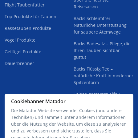
Flight Taubenfutter
Reisesaison
Top Produkte für Tauben
Backs Schleimfrei -
Natürliche Unterstützung
Rassetauben Produkte
für saubere Atemwege
Vogel Produkte
Backs Badesalz – Pflege, die
Ihren Tauben sichtbar
Geflügel Produkte
guttut
Dauerbrenner
Backs Flüssig Tee –
natürliche Kraft in moderner
Spitzenform
Saison gestartet: Alfa 1
Cookiebanner Matador
findet seinen Weg in die
Schläge
Die Matador-Website verwendet Cookies (und andere
Techniken) und sammelt unter anderem Informationen
über die Nutzung der Website, um diese zu analysieren
und zu verbessern und sicherzustellen, dass Sie
relevante Informationen für Sie sehen.